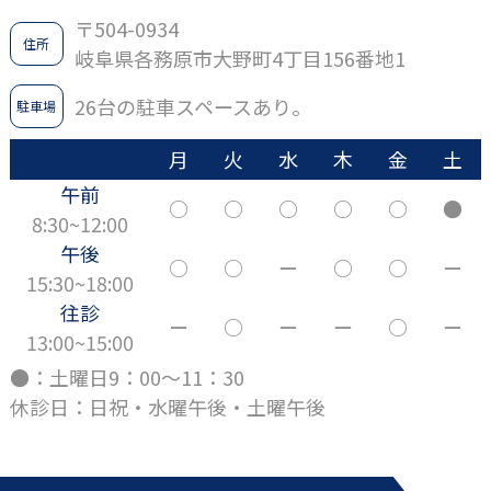
〒504-0934
住所
岐阜県各務原市大野町4丁目156番地1
26台の駐車スペースあり。
駐車場
月
火
水
木
金
土
午前
○
○
○
○
○
●
8:30~12:00
午後
○
○
ー
○
○
ー
15:30~18:00
往診
ー
○
ー
ー
○
ー
13:00~15:00
●：土曜日9：00～11：30
休診日：日祝・水曜午後・土曜午後