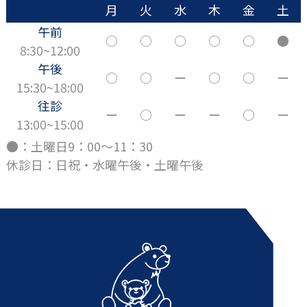
月
火
水
木
金
土
午前
○
○
○
○
○
●
8:30~12:00
午後
○
○
ー
○
○
ー
15:30~18:00
往診
ー
○
ー
ー
○
ー
13:00~15:00
●：土曜日9：00～11：30
休診日：日祝・水曜午後・土曜午後