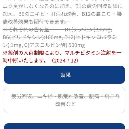
ニク臭がしなくなるのに加え、B1の疲労回復効果に
加え、B6のニキビ・肌荒れ改善、B12の肩こり・腰
痛改善効果も期待できます。
※それぞれの含有量・・・B1(チアミン):50mg,
B6(ピリドキシン):100mg, B12(ヒドキソコバラミ
ン):1mg, C(アスコルビン酸):500mg
※薬剤の入荷制限により、マルチビタミン注射を一
時中断いたします。（2024.7.12）
効果
疲労回復、ニキビ・肌荒れ改善、腰痛・肩こり
改善など