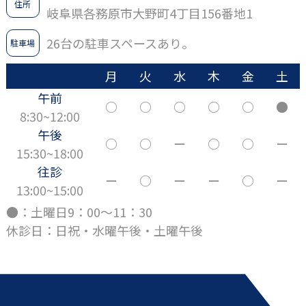
住所
岐阜県各務原市大野町4丁目156番地1
26台の駐車スペースあり。
駐車場
月
火
水
木
金
土
午前
○
○
○
○
○
●
8:30~12:00
午後
○
○
ー
○
○
ー
15:30~18:00
往診
ー
○
ー
ー
○
ー
13:00~15:00
●：土曜日9：00～11：30
休診日：日祝・水曜午後・土曜午後