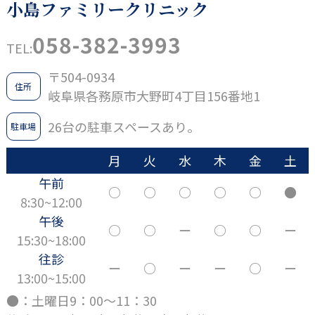
小島ファミリークリニック
058-382-3993
TEL:
〒504-0934
住所
岐阜県各務原市大野町4丁目156番地1
26台の駐車スペースあり。
駐車場
月
火
水
木
金
土
午前
○
○
○
○
○
●
8:30~12:00
午後
○
○
ー
○
○
ー
15:30~18:00
往診
ー
○
ー
ー
○
ー
13:00~15:00
●：土曜日9：00～11：30