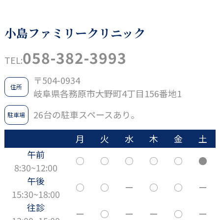
小島ファミリークリニック
058-382-3993
TEL:
〒504-0934
住所
岐阜県各務原市大野町4丁目156番地1
26台の駐車スペースあり。
駐車場
月
火
水
木
金
土
午前
○
○
○
○
○
●
8:30~12:00
午後
○
○
ー
○
○
ー
15:30~18:00
往診
ー
○
ー
ー
○
ー