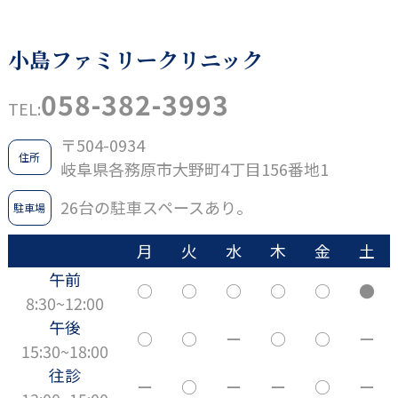
小島ファミリークリニック
058-382-3993
TEL:
〒504-0934
住所
岐阜県各務原市大野町4丁目156番地1
26台の駐車スペースあり。
駐車場
月
火
水
木
金
土
午前
○
○
○
○
○
●
8:30~12:00
午後
○
○
ー
○
○
ー
15:30~18:00
往診
ー
○
ー
ー
○
ー