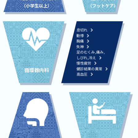
（小学生以上）
（フットケア）
息切れ
動悸
胸痛
失神
足のむくみ,痛み,
しびれ,冷え
慢性疲労
健診結果の異常
循環器内科
高血圧