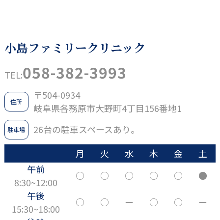
小島ファミリークリニック
058-382-3993
TEL:
〒504-0934
住所
岐阜県各務原市大野町4丁目156番地1
26台の駐車スペースあり。
駐車場
月
火
水
木
金
土
午前
○
○
○
○
○
●
8:30~12:00
午後
○
○
ー
○
○
ー
15:30~18:00